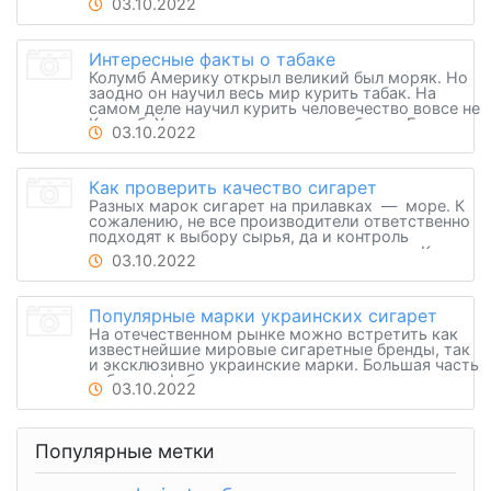
03.10.2022
многое из этих даров было высушенными
табачными листьями.
Интересные факты о табаке
Колумб Америку открыл великий был моряк. Но
заодно он научил весь мир курить табак. На
самом деле научил курить человечество вовсе не
Колумб. Хотя распространение табака в Европе
03.10.2022
действительно связано с открытием Америки.
Это факт. А вот еще некоторые любопытные
факты.
Как проверить качество сигарет
Разных марок сигарет на прилавках — море. К
сожалению, не все производители ответственно
подходят к выбору сырья, да и контроль
технологии не у всех на должном уровне. Как
03.10.2022
выбрать сигареты высокого качества?
Популярные марки украинских сигарет
На отечественном рынке можно встретить как
известнейшие мировые сигаретные бренды, так
и эксклюзивно украинские марки. Большая часть
табачных фабрик страны принадлежит
03.10.2022
крупнейшим международным корпорациям:
British American Tobacco, Philip Morris, Japan
Tobacco и Imperial Brands.
Популярные метки