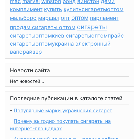
mac
marvel
winston
бонд
винстон
деми
комплимент
купить
купитьсигаретыоптом
оптом
мальборо
маршал
опт
парламент
сигареты
продам сигареты оптом
сигаретыоптомкиев
сигаретыоптомпрайс
сигаретыоптомукраина
электронный
вапорайзер
Новости сайта
Нет новостей...
Последние публикации в каталоге статей
-
Популярные марки украинских сигарет
-
Почему выгодно покупать сигареты на
интернет-площадках