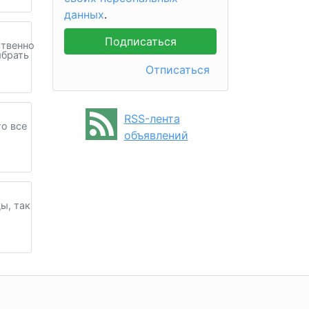
данных
.
ственно
ыбрать
Отписаться
RSS-лента
то все
объявлений
ы, так