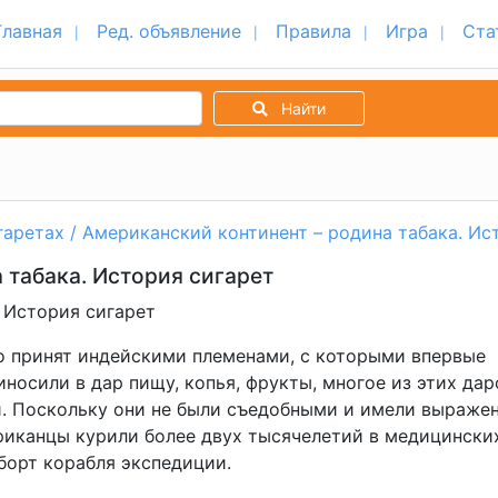
Главная
Ред. объявление
Правила
Игра
Ста
Найти
гаретах
/ Американский континент – родина табака. Ис
 табака. История сигарет
 История сигарет
о принят индейскими племенами, с которыми впервые
иносили в дар пищу, копья, фрукты, многое из этих дар
. Поскольку они не были съедобными и имели выраже
ериканцы курили более двух тысячелетий в медицински
борт корабля экспедиции.