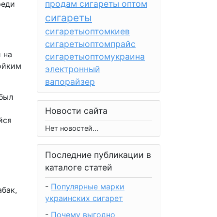
продам сигареты оптом
реди
сигареты
сигаретыоптомкиев
сигаретыоптомпрайс
 на
сигаретыоптомукраина
тойким
электронный
вапорайзер
 был
Новости сайта
йся
Нет новостей...
Последние публикации в
каталоге статей
-
Популярные марки
бак,
украинских сигарет
-
Почему выгодно