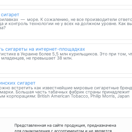
 сигарет
рилавках — море. К сожалению, не все производители ответ
да и контроль технологии не у всех на должном уровне. Как в
ва?
ть сигареты на интернет-площадках
истике в Украине более 5,5 млн курильщиков. Это при том, ч
 младенцев, не превышает 38 млн.
инских сигарет
ожно встретить как известнейшие мировые сигаретные бренд
 марки. Большая часть табачных фабрик страны принадлежит
орпорациям: British American Tobacco, Philip Morris, Japan
Представленная на сайте продукция, предназначена
для ознакомления с ассортиментом и не является