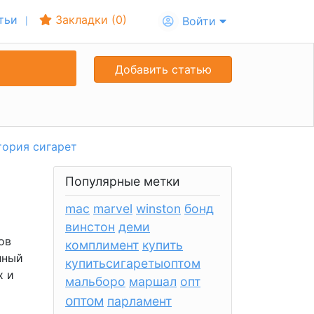
тьи
Закладки (
0
)
Войти
Добавить статью
тория сигарет
Популярные метки
mac
marvel
winston
бонд
винстон
деми
ов
комплимент
купить
нный
купитьсигаретыоптом
х и
мальборо
маршал
опт
оптом
парламент