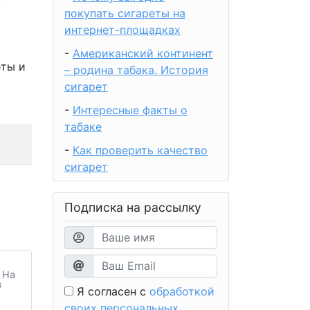
ю
покупать сигареты на
интернет-площадках
-
Американский континент
еты и
– родина табака. История
сигарет
-
Интересные факты о
табаке
-
Как проверить качество
сигарет
Подписка на рассылку
 На
в
Я согласен с
обработкой
своих персональных