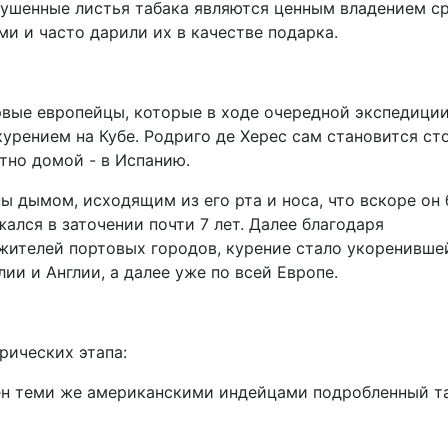
 сушенные листья табака являются ценным владением с
ми и часто дарили их в качестве подарка.
ервые европейцы, которые в ходе очередной экспедиции
курением на Кубе. Родриго де Херес сам становится с
тно домой - в Испанию.
ы дымом, исходящим из его рта и носа, что вскоре он
ался в заточении почти 7 лет. Далее благодаря
жителей портовых городов, курение стало укоренивше
ии и Англии, а далее уже по всей Европе.
рических этапа:
ен теми же американскими индейцами подробленный та