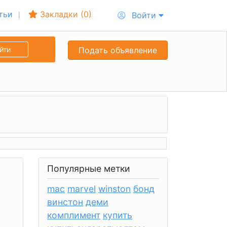
тьи
Закладки (
0
)
Войти
йти
Подать объявление
Популярные метки
mac
marvel
winston
бонд
винстон
деми
комплимент
купить