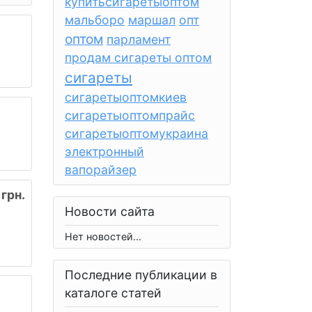
купитьсигаретыоптом
мальборо
маршал
опт
оптом
парламент
продам сигареты оптом
сигареты
сигаретыоптомкиев
сигаретыоптомпрайс
сигаретыоптомукраина
электронный
вапорайзер
грн.
Новости сайта
Нет новостей...
Последние публикации в
каталоге статей