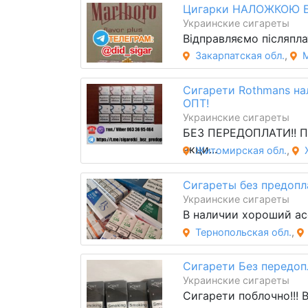
Цигарки НАЛОЖКОЮ 
Украинские сигареты
Відправляємо післяпла
Закарпатская обл.
,
Сигарети Rothmans н
ОПТ!
Украинские сигареты
БЕЗ ПЕРЕДОПЛАТИ!! 
акци...
Житомирская обл.
,
Сигареты без предопл
Украинские сигареты
В наличии хороший асс
Тернопольская обл.
,
Сигарети Без передоп
Украинские сигареты
Сигарети поблочно!!! В