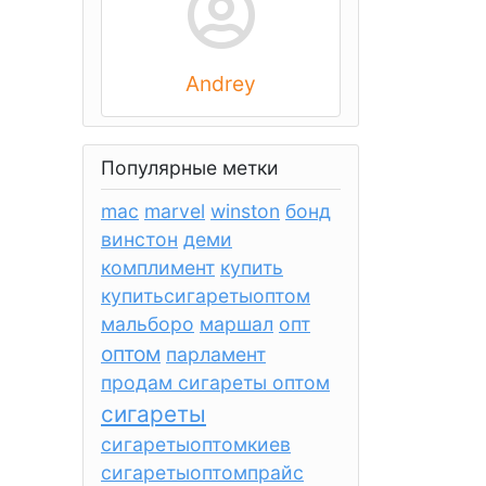
Andrey
Популярные метки
mac
marvel
winston
бонд
винстон
деми
комплимент
купить
купитьсигаретыоптом
мальборо
маршал
опт
оптом
парламент
продам сигареты оптом
сигареты
сигаретыоптомкиев
сигаретыоптомпрайс