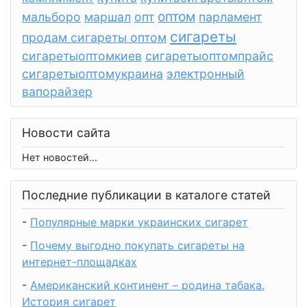
оптом
мальборо
маршал
опт
парламент
сигареты
продам сигареты оптом
сигаретыоптомкиев
сигаретыоптомпрайс
сигаретыоптомукраина
электронный
вапорайзер
Новости сайта
Нет новостей...
Последние публикации в каталоге статей
-
Популярные марки украинских сигарет
-
Почему выгодно покупать сигареты на
интернет-площадках
-
Американский континент – родина табака.
История сигарет