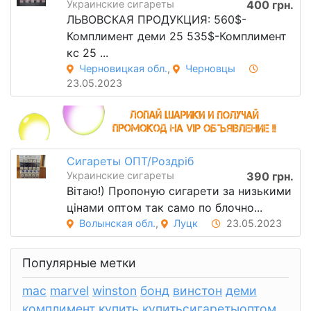
Украинские сигареты
400 грн.
ЛЬВОВСКАЯ ПРОДУКЦИЯ: 560$-
Комплимент деми 25 535$-Комплимент
кс 25 ...
Черновицкая обл.
,
Черновцы
23.05.2023
Сигареты ОПТ/Роздріб
Украинские сигареты
390 грн.
Вітаю!) Пропоную сигарети за низькими
цінами оптом так само по блочно...
Волынская обл.
,
Луцк
23.05.2023
Популярные метки
mac
marvel
winston
бонд
винстон
деми
комплимент
купить
купитьсигаретыоптом