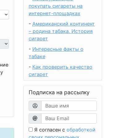
покупать сигареты на
интернет-площадках
-
Американский континент
– родина табака. История
сигарет
-
Интересные факты о
табаке
ение
-
Как проверить качество
ту
сигарет
Подписка на рассылку
Я согласен с
обработкой
своих персональных