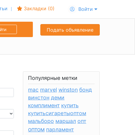
тьи
Закладки (
0
)
Войти
йти
Подать объявление
Популярные метки
mac
marvel
winston
бонд
винстон
деми
комплимент
купить
купитьсигаретыоптом
мальборо
маршал
опт
оптом
парламент